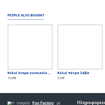
PEOPLE ALSO BOUGHT
Κολιέ όνομα γυναικείο ατσάλι
Κολιέ πέτρα λάβα
10,00€
3,50€
Πληροφορίε
Η εταιρεία
Fun Factory
με