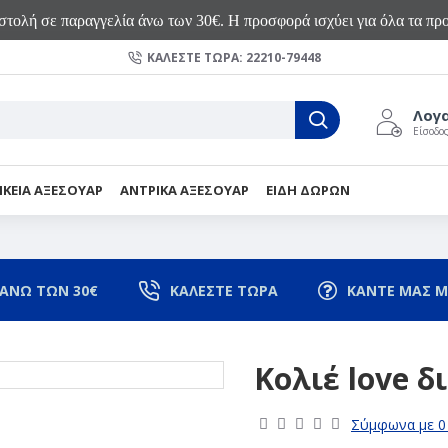
τολή σε παραγγελία άνω των 30€. Η προσφορά ισχύει για όλα τα προ
ΚΑΛΈΣΤΕ ΤΏΡΑ: 22210-79448
Λογ
Είσοδο
ΙΚΕΙΑ ΑΞΕΣΟΥΑΡ
ΑΝΤΡΙΚΑ ΑΞΕΣΟΥΑΡ
ΕΙΔΗ ΔΩΡΩΝ
ΑΝΩ ΤΩΝ 30€
ΚΑΛΕΣΤΕ ΤΩΡΑ
ΚΑΝΤΕ ΜΑΣ Μ
Κολιέ love δ
Σύμφωνα με 0 