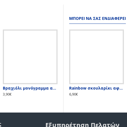
ΜΠΟΡΕΊ ΝΑ ΣΑΣ ΕΝΔΙΑΦΈΡΕΙ
Βραχιόλι μονόγραμμα ατσάλι με κορδόνι
Σκουλαρίκι κρίκος χωρίς τρύπα
Rainbow σκουλαρίκι αφαλού με λευκές & ιριδίζον πέτρες
3,90€
4,00€
6,90€
ς
Εξυπηρέτηση Πελατών