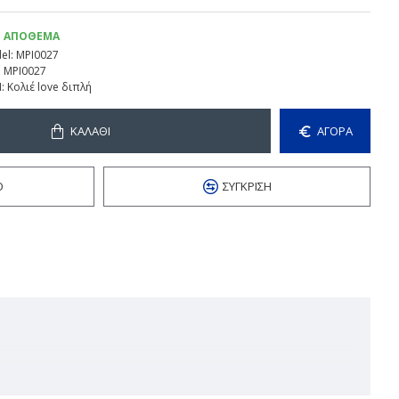
Ε ΑΠΌΘΕΜΑ
el:
MPI0027
:
MPI0027
:
Κολιέ love διπλή
ΚΑΛΆΘΙ
ΑΓΟΡΑ
Ό
ΣΎΓΚΡΙΣΗ