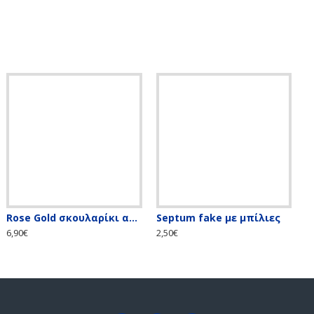
Rose Gold σκουλαρίκι αφαλού με λευκές & ιριδίζον πέτρες
Septum fake με μπίλιες
6,90€
2,50€
5