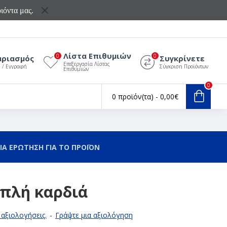
ιόντα μας.
Λίστα Επιθυμιών
0
0
αριασμός
Συγκρίνετε
Επεξεργασία Λίστας
ς / Εγγραφή
Σύγκριση Προϊόντων
Επιθυμιών
0
0 προϊόν(τα) - 0,00€
ΙΑ ΕΡΩΤΗΣΗ ΓΙΑ ΤΟ ΠΡΟΪΟΝ
ιπλή καρδιά
αξιολογήσεις.
-
Γράψτε μια αξιολόγηση