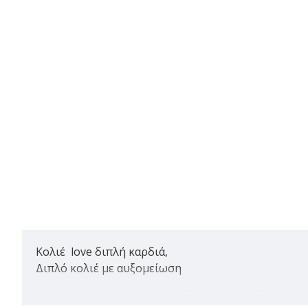
Κολιέ love διπλή καρδιά,
Διπλό κολιέ με αυξομείωση
Ασημί χρώμα για να το μοιράζεσαι με το άλλο σου μ