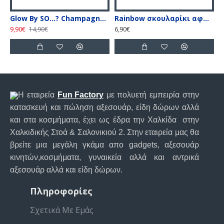
Glow By SO…? Champagne Blush Illuminating Perfume Mist, Αρωματικό Mist Σώματος με Glitter, 140ml
Rainbow σκουλαρίκι αφαλού με λευκές & ιριδίζον πέτρες
9,90€
6,90€
6
14,90€
Η εταιρεία
Fun Factory
με πολυετή εμπειρία στην
κατασκευή και πώληση αξεσουάρ, είδη δώρων αλλά
και στα κοσμήματα, έχει ως έδρα την Χαλκίδα στην
Χαλκιδικής Στοά & Σαλονικιού 2. Στην εταιρεία μας θα
βρείτε μια μεγάλη γκάμα απο gadgets, αξεσουάρ
κινητών,κοσμήματα, γυναικεία αλλά και αντρικά
αξεσουάρ αλλά και είδη δώρων.
Πληροφορίες
Σχετικά Με Εμάς