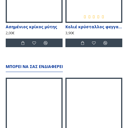
Ασημένιος κρίκος μύτης
Κολιέ κρύσταλλος φεγγαρόπετρα
Κ
2,00€
3,90€
5
ΜΠΟΡΕΊ ΝΑ ΣΑΣ ΕΝΔΙΑΦΈΡΕΙ