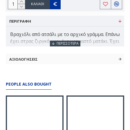
ΚΑΛΆΘΙ
ΠΕΡΙΓΡΑΦΗ
Βραχιόλι από ατσάλι με το αρχικό γράμμα. Επάνω
έχει στρας ζιργκόν και ένα κρεμαστό ματάκι. Έχει
κορδόνι που αυξομειώνει |ώστε να ταιριάζει σε
όλα τα χέρια.
ΑΞΙΟΛΟΓΗΣΕΙΣ
PEOPLE ALSO BOUGHT