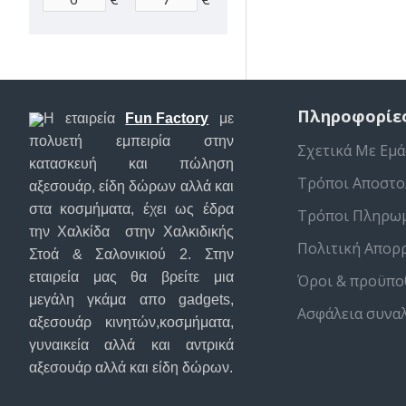
Πληροφορίε
Η εταιρεία
Fun Factory
με
πολυετή εμπειρία στην
Σχετικά Με Εμά
κατασκευή και πώληση
Τρόποι Αποστο
αξεσουάρ, είδη δώρων αλλά και
στα κοσμήματα, έχει ως έδρα
Τρόποι Πληρω
την Χαλκίδα στην Χαλκιδικής
Πολιτική Απορ
Στοά & Σαλονικιού 2. Στην
εταιρεία μας θα βρείτε μια
Όροι & προϋπο
μεγάλη γκάμα απο gadgets,
Ασφάλεια συνα
αξεσουάρ κινητών,κοσμήματα,
γυναικεία αλλά και αντρικά
αξεσουάρ αλλά και είδη δώρων.