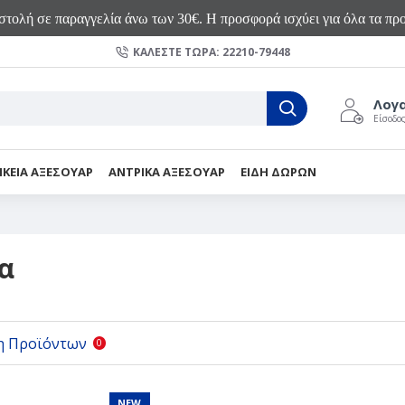
τολή σε παραγγελία άνω των 30€. Η προσφορά ισχύει για όλα τα προ
ΚΑΛΈΣΤΕ ΤΏΡΑ: 22210-79448
Λογ
Είσοδο
ΙΚΕΙΑ ΑΞΕΣΟΥΑΡ
ΑΝΤΡΙΚΑ ΑΞΕΣΟΥΑΡ
ΕΙΔΗ ΔΩΡΩΝ
α
η Προϊόντων
0
NEW