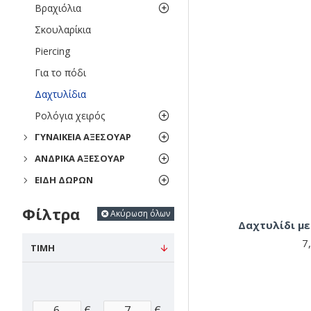
Βραχιόλια
Σκουλαρίκια
Piercing
Για το πόδι
Δαχτυλίδια
Ρολόγια χειρός
ΓΥΝΑΙΚΕΊΑ ΑΞΕΣΟΥΆΡ
ΑΝΔΡΙΚΆ ΑΞΕΣΟΥΆΡ
ΕΊΔΗ ΔΏΡΩΝ
Φίλτρα
Ακύρωση όλων
Δαχτυλίδι μ
7
ΤΙΜΉ
€
€