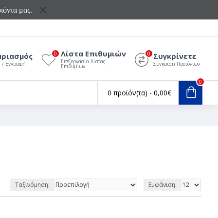
ιόντα μας.
Λίστα Επιθυμιών
0
0
αριασμός
Συγκρίνετε
Επεξεργασία Λίστας
ς / Εγγραφή
Σύγκριση Προϊόντων
Επιθυμιών
0
0 προϊόν(τα) - 0,00€
Ταξινόμηση:
Εμφάνιση: