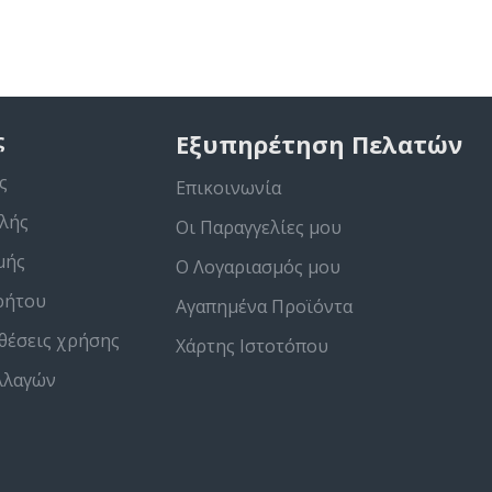
ς
Εξυπηρέτηση Πελατών
ς
Επικοινωνία
λής
Οι Παραγγελίες μου
μής
Ο Λογαριασμός μου
ρήτου
Αγαπημένα Προϊόντα
θέσεις χρήσης
Χάρτης Ιστοτόπου
λλαγών