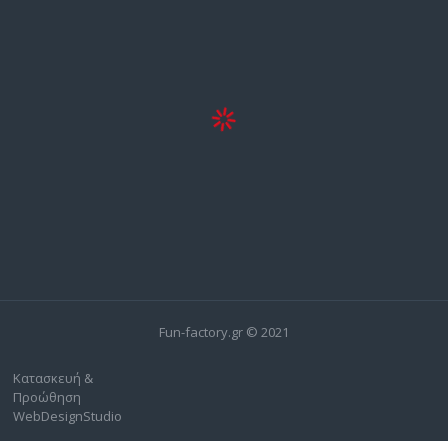
Fun-factory.gr © 2021
Κατασκευή &
Προώθηση
WebDesignStudio