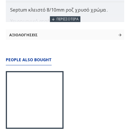
Septum κλειστό 8/10mm ροζ χρυσό χρώμα .
Χειρουργικό ατσάλι 316L
Κλειστό septum σε 2 μεγέθη για να διαλέξεις
ΑΞΙΟΛΟΓΗΣΕΙΣ
αυτό που σου ταιριάζει.
Κουμπώνει εύκολα.
PEOPLE ALSO BOUGHT