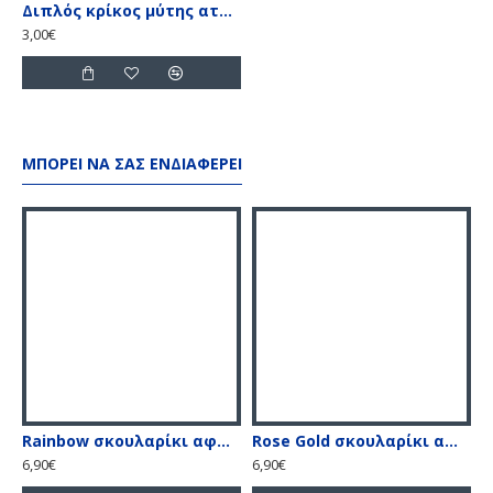
Διπλός κρίκος μύτης ατσάλι
3,00€
ΜΠΟΡΕΊ ΝΑ ΣΑΣ ΕΝΔΙΑΦΈΡΕΙ
Rainbow σκουλαρίκι αφαλού με λευκές & ιριδίζον πέτρες
Rose Gold σκουλαρίκι αφαλού με λευκές & ιριδίζον πέτρες
S
6,90€
6,90€
2