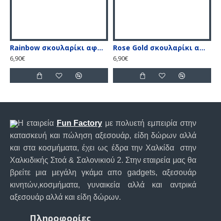
Rainbow σκουλαρίκι αφαλού με λευκές & ιριδίζον πέτρες
Rose Gold σκουλαρίκι αφαλού με λευκές & ιριδίζον πέτρες
S
6,90€
6,90€
2
Η εταιρεία
Fun Factory
με πολυετή εμπειρία στην
κατασκευή και πώληση αξεσουάρ, είδη δώρων αλλά
και στα κοσμήματα, έχει ως έδρα την Χαλκίδα στην
Χαλκιδικής Στοά & Σαλονικιού 2. Στην εταιρεία μας θα
βρείτε μια μεγάλη γκάμα απο gadgets, αξεσουάρ
κινητών,κοσμήματα, γυναικεία αλλά και αντρικά
αξεσουάρ αλλά και είδη δώρων.
Πληροφορίες