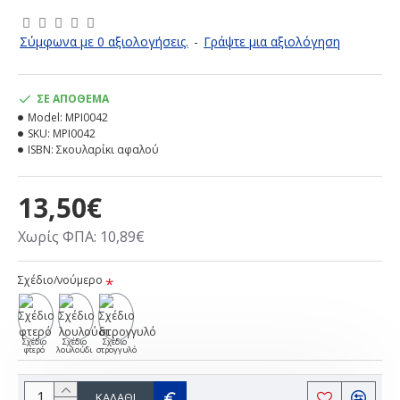
Σύμφωνα με 0 αξιολογήσεις.
-
Γράψτε μια αξιολόγηση
ΣΕ ΑΠΌΘΕΜΑ
Model:
MPI0042
SKU:
MPI0042
ISBN:
Σκουλαρίκι αφαλού
13,50€
Χωρίς ΦΠΑ: 10,89€
Σχέδιο/νούμερο
Σχέδιο
Σχέδιο
Σχέδιο
φτερό
λουλούδι
στρογγυλό
ΚΑΛΆΘΙ