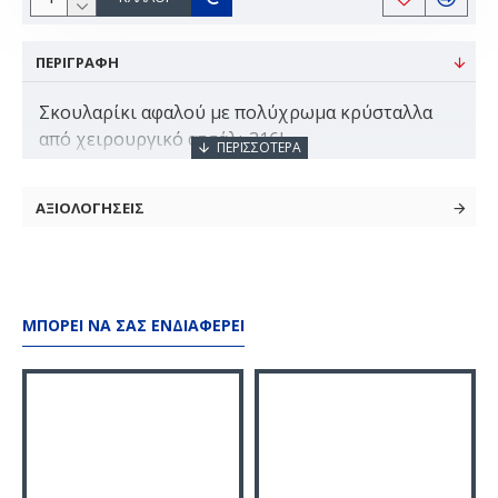
ΠΕΡΙΓΡΑΦΗ
Σκουλαρίκι αφαλού με πολύχρωμα κρύσταλλα
από χειρουργικό ατσάλι 316L
Αντιαλλεργικό - Δεν αλλοιώνεται το χρώμα
ΑΞΙΟΛΟΓΗΣΕΙΣ
Πέτρες: Crystal
Μέταλλο: Χειρουργικό ατσάλι 316L
Χρώμα: Ασημί
ΜΠΟΡΕΊ ΝΑ ΣΑΣ ΕΝΔΙΑΦΈΡΕΙ