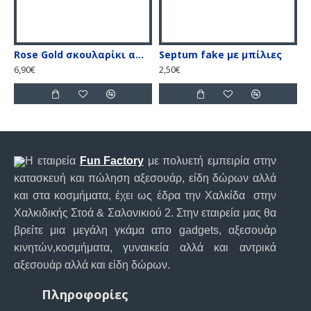
Rose Gold σκουλαρίκι αφαλού με λευκές & ιριδίζον πέτρες
Septum fake με μπίλιες
6,90€
2,50€
5
Η εταιρεία
Fun Factory
με πολυετή εμπειρία στην
κατασκευή και πώληση αξεσουάρ, είδη δώρων αλλά
και στα κοσμήματα, έχει ως έδρα την Χαλκίδα στην
Χαλκιδικής Στοά & Σαλονικιού 2. Στην εταιρεία μας θα
βρείτε μια μεγάλη γκάμα απο gadgets, αξεσουάρ
κινητών,κοσμήματα, γυναικεία αλλά και αντρικά
αξεσουάρ αλλά και είδη δώρων.
Πληροφορίες