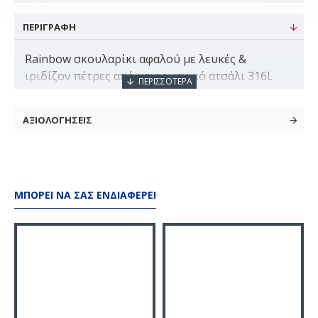
ΠΕΡΙΓΡΑΦΗ
Rainbow σκουλαρίκι αφαλού με λευκές &
ιριδίζον πέτρες από χειρουργικό ατσάλι 316L
Αντιαλλεργικό - Δεν αλλοιώνεται το
χρώμαΠέτρες: Crystal Μέταλλο: Χειρουργικό
ΑΞΙΟΛΟΓΗΣΕΙΣ
ατσάλι 316L Διαστάσεις: 1.6x10x5/8mm Χρώμα:
Rainbow
ΜΠΟΡΕΊ ΝΑ ΣΑΣ ΕΝΔΙΑΦΈΡΕΙ