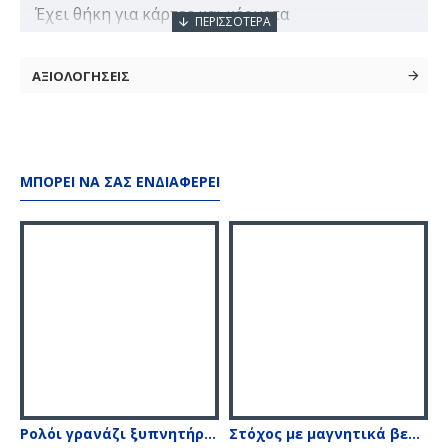
Έχει θήκη για κάρτες και κέρματα
Φερμουάρ που κλείνει για μεγαλύτερη ασφάλεια
ΑΞΙΟΛΟΓΗΣΕΙΣ
ΜΠΟΡΕΊ ΝΑ ΣΑΣ ΕΝΔΙΑΦΈΡΕΙ
Ρολόι γρανάζι ξυπνητήρι επιτραπέζιο
Στόχος με μαγνητικά βελάκια S