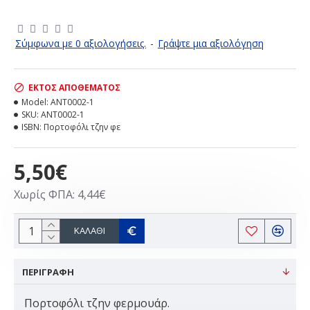
ΕΚΤΌΣ ΑΠΟΘΈΜΑΤΟΣ
Σύμφωνα με 0 αξιολογήσεις.
-
Γράψτε μια αξιολόγηση
ΕΚΤΌΣ ΑΠΟΘΈΜΑΤΟΣ
Model:
ANT0002-1
SKU:
ANT0002-1
ISBN:
Πορτοφόλι τζην φε
5,50€
Χωρίς ΦΠΑ: 4,44€
ΚΑΛΆΘΙ
ΠΕΡΙΓΡΑΦΗ
Πορτοφόλι τζην φερμουάρ.