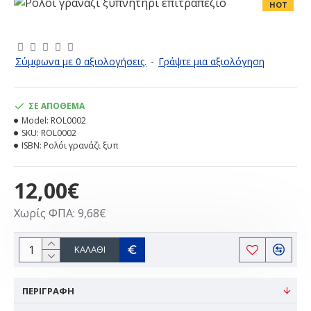
HOT
Σύμφωνα με 0 αξιολογήσεις.
-
Γράψτε μια αξιολόγηση
ΣΕ ΑΠΌΘΕΜΑ
Model:
ROL0002
SKU:
ROL0002
ISBN:
Ρολόι γρανάζι ξυπ
12,00€
Χωρίς ΦΠΑ: 9,68€
ΚΑΛΆΘΙ
ΠΕΡΙΓΡΑΦΗ