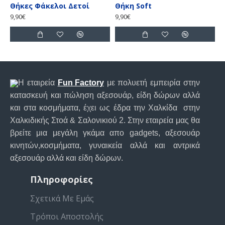
Θήκες Φάκελοι Δετοί
Θήκη Soft
Θ
9,90€
9,90€
9
Η εταιρεία
Fun Factory
με πολυετή εμπειρία στην
κατασκευή και πώληση αξεσουάρ, είδη δώρων αλλά
και στα κοσμήματα, έχει ως έδρα την Χαλκίδα στην
Χαλκιδικής Στοά & Σαλονικιού 2. Στην εταιρεία μας θα
βρείτε μια μεγάλη γκάμα απο gadgets, αξεσουάρ
κινητών,κοσμήματα, γυναικεία αλλά και αντρικά
αξεσουάρ αλλά και είδη δώρων.
Πληροφορίες
Σχετικά Με Εμάς
Τρόποι Αποστολής