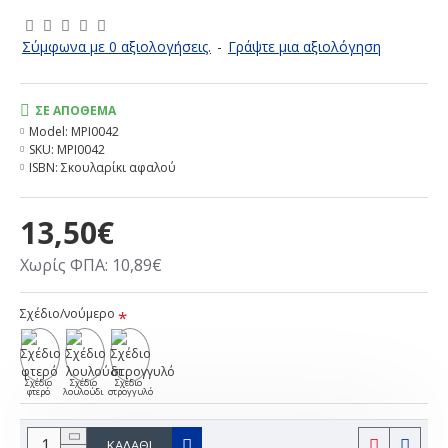
Σύμφωνα με 0 αξιολογήσεις.
-
Γράψτε μια αξιολόγηση
ΣΕ ΑΠΌΘΕΜΑ
Model:
MPI0042
SKU:
MPI0042
ISBN:
Σκουλαρίκι αφαλού
13,50€
Χωρίς ΦΠΑ: 10,89€
Σχέδιο/νούμερο
Σχέδιο
Σχέδιο
Σχέδιο
φτερό
λουλούδι
στρογγυλό
ΚΑΛΆΘΙ