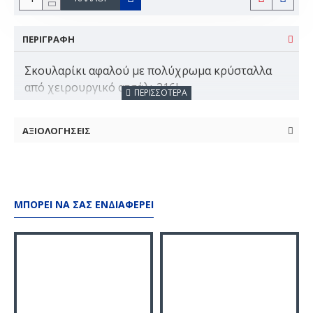
ΠΕΡΙΓΡΑΦΗ
Σκουλαρίκι αφαλού με πολύχρωμα κρύσταλλα
από χειρουργικό ατσάλι 316L
Αντιαλλεργικό - Δεν αλλοιώνεται το χρώμα
ΑΞΙΟΛΟΓΗΣΕΙΣ
Πέτρες: Crystal
Μέταλλο: Χειρουργικό ατσάλι 316L
Χρώμα: Ασημί
ΜΠΟΡΕΊ ΝΑ ΣΑΣ ΕΝΔΙΑΦΈΡΕΙ