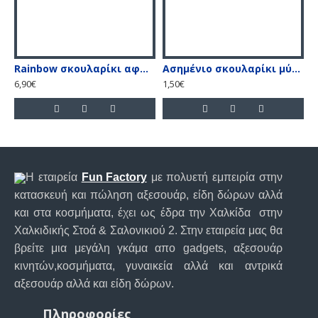
Rainbow σκουλαρίκι αφαλού με λευκές & ιριδίζον πέτρες
Ασημένιο σκουλαρίκι μύτης 2mm με γατζάκια
Α
6,90€
1,50€
2
Η εταιρεία
Fun Factory
με πολυετή εμπειρία στην
κατασκευή και πώληση αξεσουάρ, είδη δώρων αλλά
και στα κοσμήματα, έχει ως έδρα την Χαλκίδα στην
Χαλκιδικής Στοά & Σαλονικιού 2. Στην εταιρεία μας θα
βρείτε μια μεγάλη γκάμα απο gadgets, αξεσουάρ
κινητών,κοσμήματα, γυναικεία αλλά και αντρικά
αξεσουάρ αλλά και είδη δώρων.
Πληροφορίες