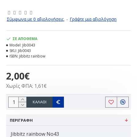
Σύμφωνα με 0 αξιολογήσεις.
-
Γράψτε μια αξιολόγηση
ΣΕ ΑΠΌΘΕΜΑ
Model:
Jib0043
SKU:
Jib0043
ISBN:
Jibbitz rainbow
2,00€
Χωρίς ΦΠΑ: 1,61€
ΚΑΛΆΘΙ
ΠΕΡΙΓΡΑΦΗ
Jibbitz rainbow Νο43