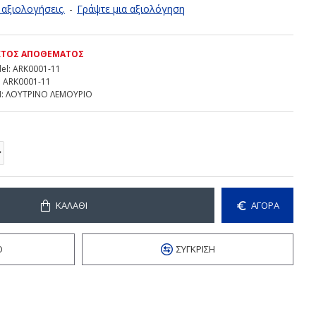
αξιολογήσεις.
-
Γράψτε μια αξιολόγηση
ΚΤΌΣ ΑΠΟΘΈΜΑΤΟΣ
el:
ARK0001-11
:
ARK0001-11
:
ΛΟΥΤΡΙΝΟ ΛΕΜΟΥΡΙΟ
ΚΑΛΆΘΙ
ΑΓΟΡΑ
Ό
ΣΎΓΚΡΙΣΗ