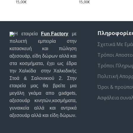
15,00€
15,00€
Πληροφορίε
Η εταιρεία
Fun Factory
με
πολυετή εμπειρία στην
Σχετικά Με Εμά
κατασκευή και πώληση
Τρόποι Αποστο
αξεσουάρ, είδη δώρων αλλά και
στα κοσμήματα, έχει ως έδρα
Τρόποι Πληρω
την Χαλκίδα στην Χαλκιδικής
Πολιτική Απορ
Στοά & Σαλονικιού 2. Στην
εταιρεία μας θα βρείτε μια
Όροι & προϋπο
μεγάλη γκάμα απο gadgets,
Ασφάλεια συνα
αξεσουάρ κινητών,κοσμήματα,
γυναικεία αλλά και αντρικά
αξεσουάρ αλλά και είδη δώρων.