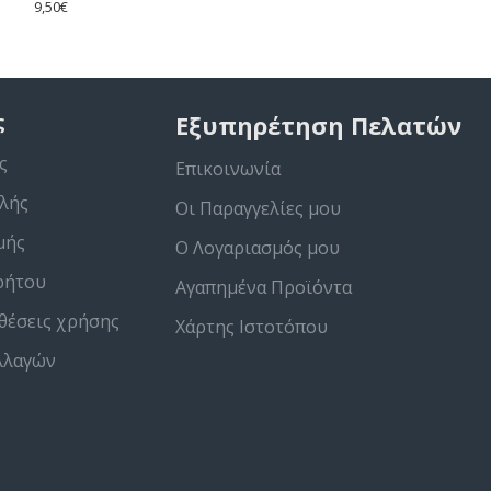
9,50€
ς
Εξυπηρέτηση Πελατών
ς
Επικοινωνία
λής
Οι Παραγγελίες μου
μής
Ο Λογαριασμός μου
ρήτου
Αγαπημένα Προϊόντα
θέσεις χρήσης
Χάρτης Ιστοτόπου
λλαγών