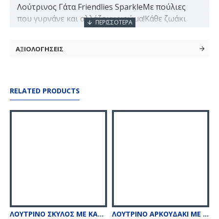
Λούτρινος Γάτα Friendlies SparkleΜε πούλιες
που γυρνάνε και αλλάζουν χρώμα!Κάθε ζωάκι
αναγράφει την χώρα καταγωγής του και ένα fun
fact. Κατάλληλο για παιδιά ηλικίας 3+.Συσκ. 1
ΑΞΙΟΛΟΓΗΣΕΙΣ
τεμάχιο.Company Info Η εταιρεία Β.
Χριστακόπουλος ΑΕΓΕΕ, η οποία ιδρύ
RELATED PRODUCTS
ΛΟΥΤΡΙΝΟ ΣΚΥΛΟΣ ΜΕ ΚΑΡΔΙΑ 20ΕΚ
ΛΟΥΤΡΙΝΟ ΑΡΚΟΥΔΑΚΙ ΜΕ ΚΑΡΔΙΑ 20ΕΚ