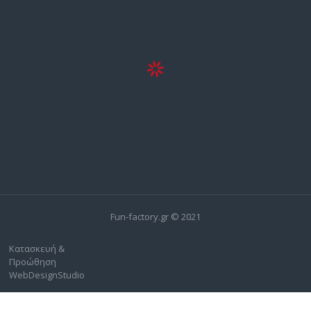
Fun-factory.gr © 2021
Κατασκευή &
Προώθηση
WebDesignStudio