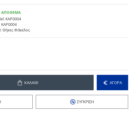
Ε ΑΠΌΘΕΜΑ
el:
KAP0004
:
KAP0004
:
Θήκες Φάκελος
ΚΑΛΆΘΙ
ΑΓΟΡΑ
Ό
ΣΎΓΚΡΙΣΗ