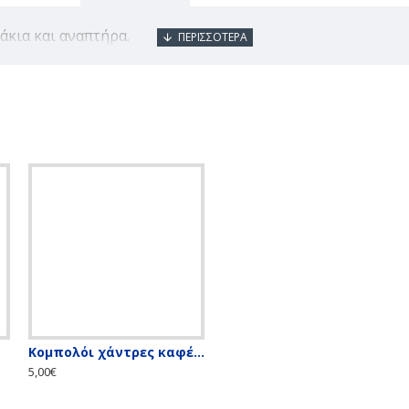
άκια και αναπτήρα.
Κομπολόι χάντρες καφέ-μπεζ
Κομπολόι χάντρες λευκό -πράσινο
5,00€
5,00€