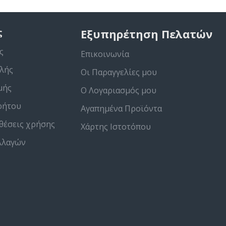
ς
Εξυπηρέτηση Πελατών
ς
Επικοινωνία
λής
Οι Παραγγελίες μου
μής
Ο Λογαριασμός μου
ρήτου
Αγαπημένα Προϊόντα
θέσεις χρήσης
Χάρτης Ιστοτόπου
λλαγών