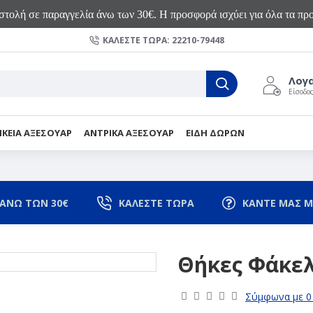
τολή σε παραγγελία άνω των 30€. Η προσφορά ισχύει για όλα τα προ
ΚΑΛΈΣΤΕ ΤΏΡΑ: 22210-79448
Λογ
Είσοδο
ΙΚΕΙΑ ΑΞΕΣΟΥΑΡ
ΑΝΤΡΙΚΑ ΑΞΕΣΟΥΑΡ
ΕΙΔΗ ΔΩΡΩΝ
ΑΝΩ ΤΩΝ 30€
ΚΑΛΕΣΤΕ ΤΩΡΑ
ΚΑΝΤΕ ΜΑΣ Μ
Θήκες Φάκελ
Σύμφωνα με 0 