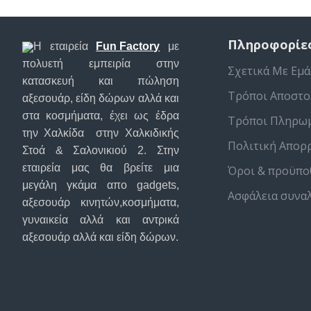
Πληροφορίε
Η εταιρεία
Fun Factory
με
πολυετή εμπειρία στην
Σχετικά Με Εμά
κατασκευή και πώληση
Τρόποι Αποστο
αξεσουάρ, είδη δώρων αλλά και
στα κοσμήματα, έχει ως έδρα
Τρόποι Πληρω
την Χαλκίδα στην Χαλκιδικής
Πολιτική Απορ
Στοά & Σαλονικιού 2. Στην
εταιρεία μας θα βρείτε μια
Όροι & προϋπο
μεγάλη γκάμα απο gadgets,
Ασφάλεια συνα
αξεσουάρ κινητών,κοσμήματα,
γυναικεία αλλά και αντρικά
αξεσουάρ αλλά και είδη δώρων.