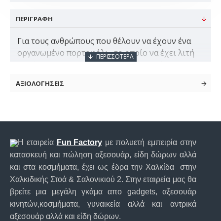
ΠΕΡΙΓΡΑΦΗ
Για τους ανθρώπους που θέλουν να έχουν ένα
οργανωμένο πορτοφόλι , το οποίο να έχει λιτή
εμφάνιση και να ταιριάζει σε κάθε στυλ, το
υποφαινόμενο είναι η απάντηση σε αυτό το
ΑΞΙΟΛΟΓΗΣΕΙΣ
αίτημα.Πρόκειται για ένα πορτοφόλι,
κατασκευασμένο από φυσικό δέρμα, με λιτή εμφ
Η εταιρεία
Fun Factory
με πολυετή εμπειρία στην
κατασκευή και πώληση αξεσουάρ, είδη δώρων αλλά
και στα κοσμήματα, έχει ως έδρα την Χαλκίδα στην
Χαλκιδικής Στοά & Σαλονικιού 2. Στην εταιρεία μας θα
βρείτε μια μεγάλη γκάμα απο gadgets, αξεσουάρ
κινητών,κοσμήματα, γυναικεία αλλά και αντρικά
αξεσουάρ αλλά και είδη δώρων.