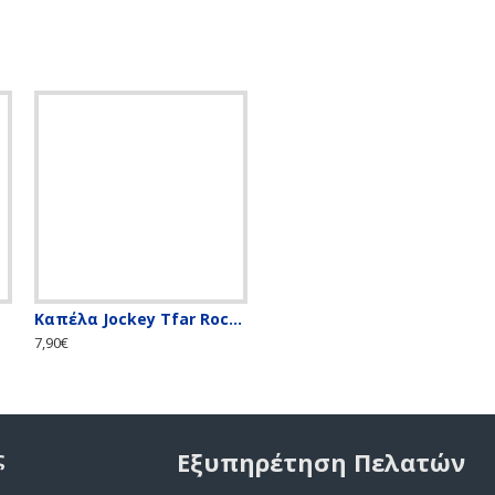
Καπέλα Jockey Tfar Rock n Roll
Καπέλο bucket army
7,90€
9,90€
ς
Εξυπηρέτηση Πελατών