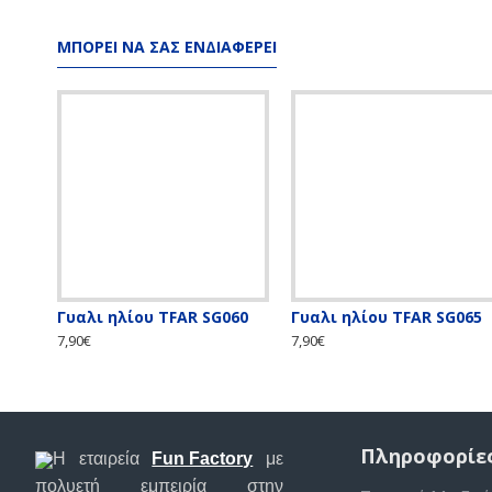
ΜΠΟΡΕΊ ΝΑ ΣΑΣ ΕΝΔΙΑΦΈΡΕΙ
Γυαλι ηλίου TFAR SG060
Γυαλι ηλίου TFAR SG065
7,90€
7,90€
Πληροφορίε
Η εταιρεία
Fun Factory
με
πολυετή εμπειρία στην