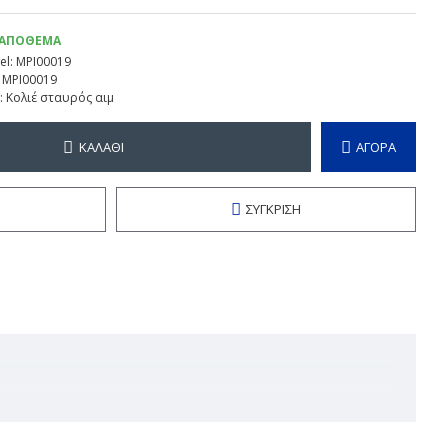
 ΑΠΌΘΕΜΑ
l:
MPI00019
MPI00019
:
Κολιέ σταυρός αιμ
ΚΑΛΆΘΙ
ΑΓΟΡΑ
ΣΎΓΚΡΙΣΗ