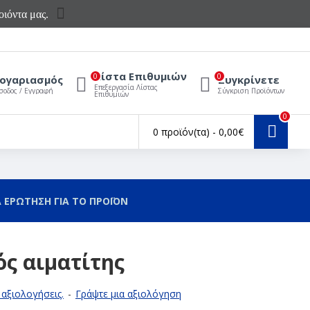
ιόντα μας.
Λίστα Επιθυμιών
0
0
ογαριασμός
Συγκρίνετε
Επεξεργασία Λίστας
σοδος / Εγγραφή
Σύγκριση Προϊόντων
Επιθυμιών
0
0 προϊόν(τα) - 0,00€
 ΕΡΩΤΗΣΗ ΓΙΑ ΤΟ ΠΡΟΪΟΝ
ός αιματίτης
αξιολογήσεις.
-
Γράψτε μια αξιολόγηση