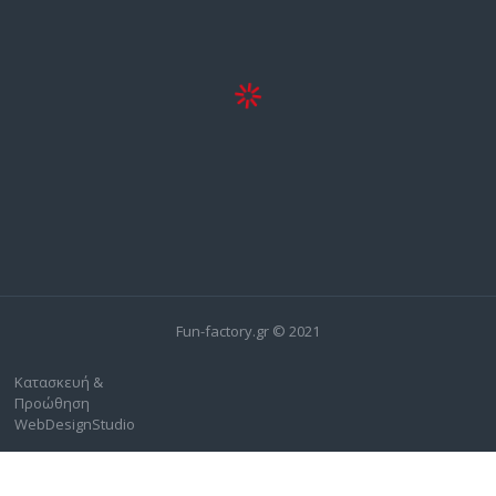
Fun-factory.gr © 2021
Κατασκευή &
Προώθηση
WebDesignStudio