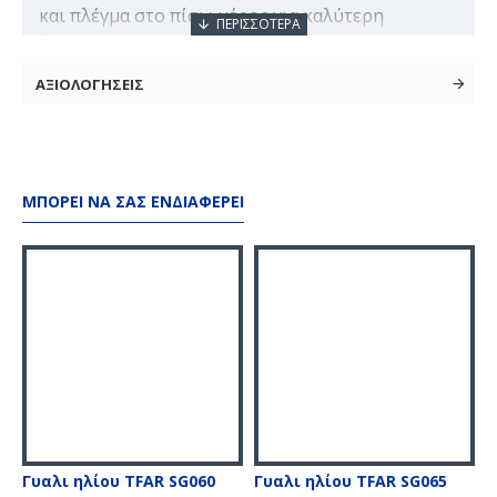
και πλέγμα στο πίσω μέρος για καλύτερη
διαπνοή.Χαρακτηριστικά:Σύνθεση: 100%
πολυεστέρας Κυρτό γείσο Ρυθμιζόμενο κλείσιμο
ΑΞΙΟΛΟΓΗΣΕΙΣ
στο πίσω μέρος Πλέγμα στο πίσω μέρος για
καλύτερη διαπνοή
ΜΠΟΡΕΊ ΝΑ ΣΑΣ ΕΝΔΙΑΦΈΡΕΙ
Γυαλι ηλίου TFAR SG060
Γυαλι ηλίου TFAR SG065