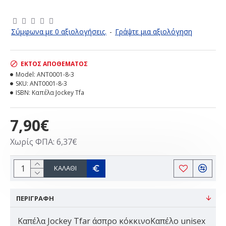
ΕΚΤΌΣ ΑΠΟΘΈΜΑΤΟΣ
Σύμφωνα με 0 αξιολογήσεις.
-
Γράψτε μια αξιολόγηση
ΕΚΤΌΣ ΑΠΟΘΈΜΑΤΟΣ
Model:
ANT0001-8-3
SKU:
ANT0001-8-3
ISBN:
Καπέλα Jockey Tfa
7,90€
Χωρίς ΦΠΑ: 6,37€
ΚΑΛΆΘΙ
ΠΕΡΙΓΡΑΦΗ
Καπέλα Jockey Tfar άσπρο κόκκινοΚαπέλο unisex