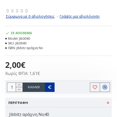
Σύμφωνα με 0 αξιολογήσεις.
-
Γράψτε μια αξιολόγηση
ΣΕ ΑΠΌΘΕΜΑ
Model:
Jib0040
SKU:
Jib0040
ISBN:
Jibbitz αράχνη Νο
2,00€
Χωρίς ΦΠΑ: 1,61€
ΚΑΛΆΘΙ
ΠΕΡΙΓΡΑΦΗ
Jibbitz αράχνη Νο40