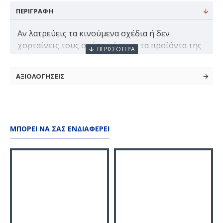
ΠΕΡΙΓΡΑΦΗ
Αν λατρεύεις τα κινούμενα σχέδια ή δεν
χορταίνεις τους σούπερ ήρωες, τα προϊόντα της
Tribe θα σε αφήσουν άφωνο! Επέλεξε ανάμεσα
στους πιο γνωστούς ήρωες σειρών και ταινιών
ΑΞΙΟΛΟΓΗΣΕΙΣ
και εντυπωσίασε τους γύρω σου! Τα προϊόντα
της Tribe αποτελούν ιδανική επιλογή δώρο
ΜΠΟΡΕΊ ΝΑ ΣΑΣ ΕΝΔΙΑΦΈΡΕΙ