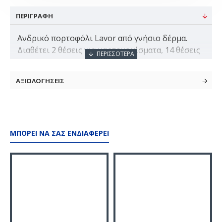
ΠΕΡΙΓΡΑΦΗ
Ανδρικό πορτοφόλι Lavor από γνήσιο δέρμα.
Διαθέτει 2 θέσεις για χαρτονομίσματα, 14 θέσεις
για κάρτες και RFID - Radio Frequency
Identification (Προστατεύει τις πιστωτικές σας
ΑΞΙΟΛΟΓΗΣΕΙΣ
κάρτες από χάκερς που μπορεί να υποκλέψουν
δεδομένα της πιστωτικής κάρτας), θέση
ΜΠΟΡΕΊ ΝΑ ΣΑΣ ΕΝΔΙΑΦΈΡΕΙ