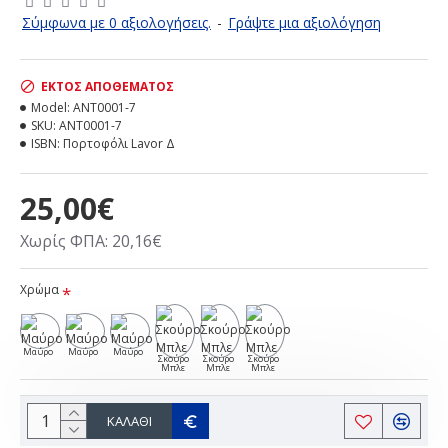
Σύμφωνα με 0 αξιολογήσεις.
-
Γράψτε μια αξιολόγηση
ΕΚΤΌΣ ΑΠΟΘΈΜΑΤΟΣ
Model:
ANT0001-7
SKU:
ANT0001-7
ISBN:
Πορτοφόλι Lavor Δ
25,00€
Χωρίς ΦΠΑ: 20,16€
Χρώμα
Μαύρο
Μαύρο
Μαύρο
Σκούρο
Σκούρο
Σκούρο
Μπλε
Μπλε
Μπλε
ΚΑΛΆΘΙ