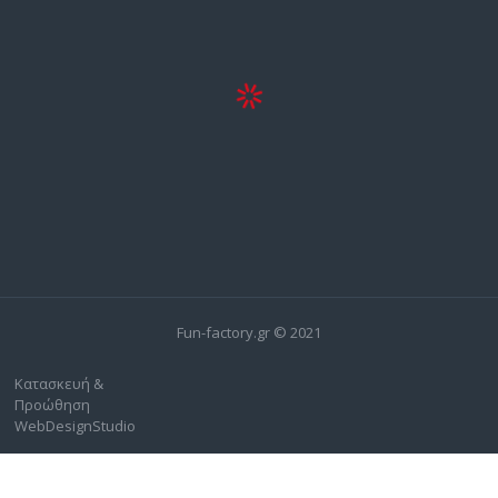
Fun-factory.gr © 2021
Κατασκευή &
Προώθηση
WebDesignStudio