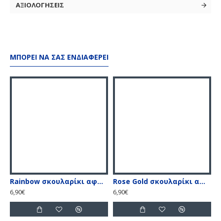
ΑΞΙΟΛΟΓΗΣΕΙΣ
ΜΠΟΡΕΊ ΝΑ ΣΑΣ ΕΝΔΙΑΦΈΡΕΙ
Rainbow σκουλαρίκι αφαλού με λευκές & ιριδίζον πέτρες
Rose Gold σκουλαρίκι αφαλού με λευκές & ιριδίζον πέτρες
S
6,90€
6,90€
2