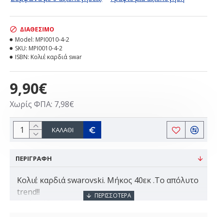
ΔΙΑΘΈΣΙΜΟ
Model:
MPI0010-4-2
SKU:
MPI0010-4-2
ISBN:
Κολιέ καρδιά swar
9,90€
Χωρίς ΦΠΑ: 7,98€
ΚΑΛΆΘΙ
ΠΕΡΙΓΡΑΦΗ
Κολιέ καρδιά swarovski. Μήκος 40εκ .Το απόλυτο
trend!!
Η αλυσίδα είναι ατσάλινη.
Ιδανικό για εσάς και την φίλη σας!