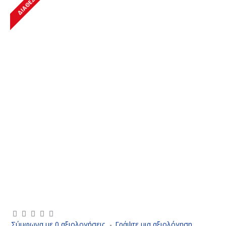
ΔΙΑΘΈΣΙΜΟ
Σύμφωνα με 0 αξιολογήσεις.
-
Γράψτε μια αξιολόγηση