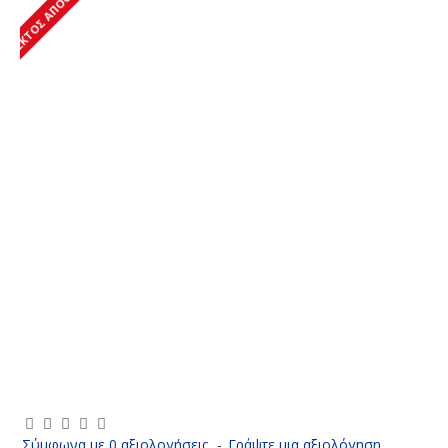
ΕΚΤΌΣ ΑΠΟΘΈΜΑΤΟΣ
Σύμφωνα με 0 αξιολογήσεις.
-
Γράψτε μια αξιολόγηση