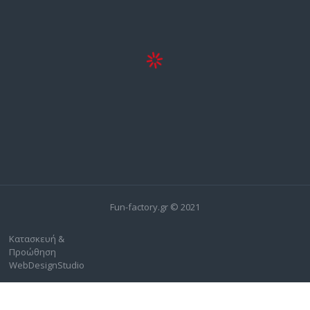
Fun-factory.gr © 2021
Κατασκευή &
Προώθηση
WebDesignStudio