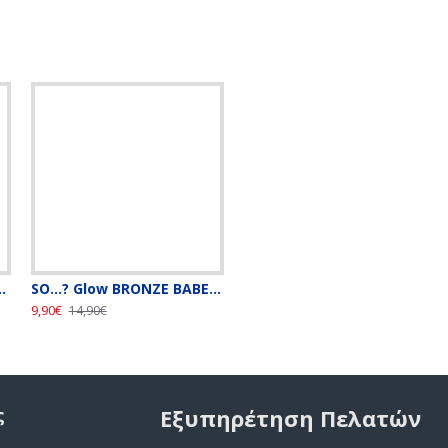
erfume Mist Stardust 140ml
SO...? Glow BRONZE BABE Illuminating Perfume Mist 140ml
So...? Glow Prosecco Pearl Body Mist 140ml
9,90€
9,90€
14,90€
14,90€
ς
Εξυπηρέτηση Πελατών