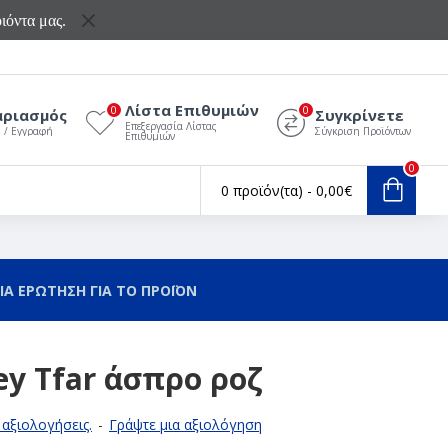
ιόντα μας.
Λίστα Επιθυμιών
0
0
αριασμός
Συγκρίνετε
Επεξεργασία Λίστας
ς / Εγγραφή
Σύγκριση Προϊόντων
Επιθυμιών
0
0 προϊόν(τα) - 0,00€
ΙΑ ΕΡΩΤΗΣΗ ΓΙΑ ΤΟ ΠΡΟΪΟΝ
ey Tfar άσπρο ροζ
αξιολογήσεις.
-
Γράψτε μια αξιολόγηση