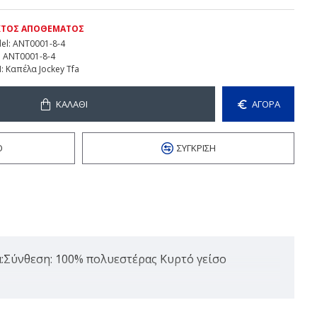
ΚΤΌΣ ΑΠΟΘΈΜΑΤΟΣ
el:
ANT0001-8-4
:
ANT0001-8-4
:
Καπέλα Jockey Tfa
ΚΑΛΆΘΙ
ΑΓΟΡΑ
Ό
ΣΎΓΚΡΙΣΗ
ά:Σύνθεση: 100% πολυεστέρας Κυρτό γείσο