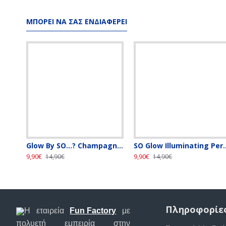
ΜΠΟΡΕΊ ΝΑ ΣΑΣ ΕΝΔΙΑΦΈΡΕΙ
Glow By SO…? Champagne Blush Illuminating Perfume Mist, Αρωματικό Mist Σώματος με Glitter, 140ml
SO Glow Illuminating P
9,90€
9,90€
14,90€
14,90€
Πληροφορίε
Η εταιρεία
Fun Factory
με
πολυετή εμπειρία στην