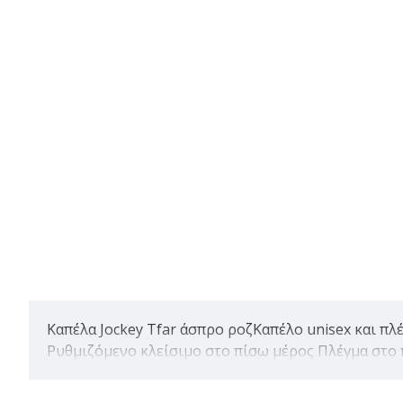
Καπέλα Jockey Tfar άσπρο ροζΚαπέλο unisex και π
Ρυθμιζόμενο κλείσιμο στο πίσω μέρος Πλέγμα στο 