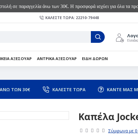
τολή σε παραγγελία άνω των 30€. Η προσφορά ισχύει για όλα τα προ
ΚΑΛΈΣΤΕ ΤΏΡΑ: 22210-79448
Λογ
Είσοδο
ΙΚΕΙΑ ΑΞΕΣΟΥΑΡ
ΑΝΤΡΙΚΑ ΑΞΕΣΟΥΑΡ
ΕΙΔΗ ΔΩΡΩΝ
ΑΝΩ ΤΩΝ 30€
ΚΑΛΕΣΤΕ ΤΩΡΑ
ΚΑΝΤΕ ΜΑΣ Μ
Καπέλα Jock
Σύμφωνα με 0 