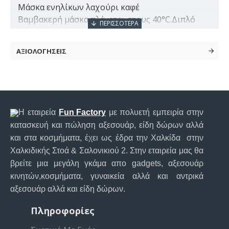
Μάσκα ενηλίκων λαχούρι καφέ
Βαμβακερή μάσκα πλένεται στους 40°C.Διπλό
ύφασμα με θήκη για εξτρα φίλτρο
Στα λάστιχα έχει ειδικό πλαστικό για να
ΑΞΙΟΛΟΓΗΣΕΙΣ
ταιριάζει σε όλα τα πρόσωπα
Η εταιρεία
Fun Factory
με πολυετή εμπειρία στην
κατασκευή και πώληση αξεσουάρ, είδη δώρων αλλά
και στα κοσμήματα, έχει ως έδρα την Χαλκίδα στην
Χαλκιδικής Στοά & Σαλονικιού 2. Στην εταιρεία μας θα
βρείτε μια μεγάλη γκάμα απο gadgets, αξεσουάρ
κινητών,κοσμήματα, γυναικεία αλλά και αντρικά
αξεσουάρ αλλά και είδη δώρων.
Πληροφορίες