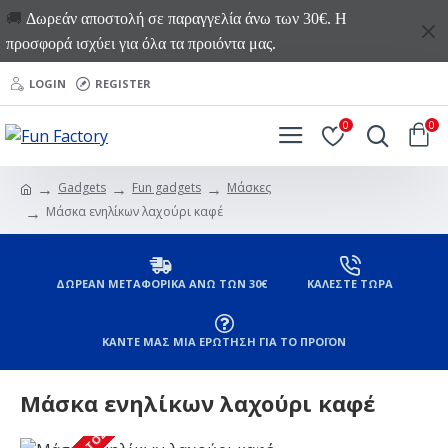
🚚
Δωρεάν αποστολή σε παραγγελία άνω των 30€. Η
προσφορά ισχύει για όλα τα προιόντα μας.
LOGIN
REGISTER
0
0
Gadgets
Fun gadgets
Μάσκες
Μάσκα ενηλίκων λαχούρι καφέ
ΔΩΡΕΑΝ ΜΕΤΑΦΟΡΙΚΑ ΑΝΩ ΤΩΝ 30€
ΚΑΛΕΣΤΕ ΤΩΡΑ
ΚΑΝΤΕ ΜΑΣ ΜΙΑ ΕΡΩΤΗΣΗ ΓΙΑ ΤΟ ΠΡΟΪΟΝ
Μάσκα ενηλίκων λαχούρι καφέ