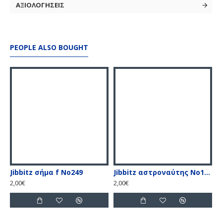
ΑΞΙΟΛΟΓΗΣΕΙΣ
αυτό το μαγνητικό σετ είναι η σίγουρη λύση για
την προστασία των τοίχων
PEOPLE ALSO BOUGHT
Jibbitz σήμα f No249
Jibbitz αστροναύτης Νο151
J
2,00€
2,00€
2