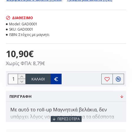
ΔΙΑΘΈΣΙΜΟ
Model:
GAD0001
SKU:
GAD0001
ISBN:
Στόχος με μαγνητι
10,90€
Χωρίς ΦΠΑ: 8,79€
ΚΑΛΆΘΙ
ΠΕΡΙΓΡΑΦΗ
Με αυτό το roll-up Μαγνητικά βελάκια, δεν
υπάρχει λόγος να ανησυχείτε για τα αδέσποτα
βέλη προκαλώντας ζημιές στο ντεκόρ σας!Αν δεν
είστε τόσο ακριβής , όταν πρόκειται για βελάκια,