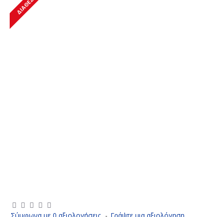
ΔΙΑΘΈΣΙΜΟ
Σύμφωνα με 0 αξιολογήσεις.
-
Γράψτε μια αξιολόγηση