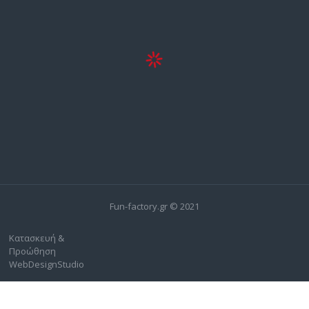
Fun-factory.gr © 2021
Κατασκευή &
Προώθηση
WebDesignStudio