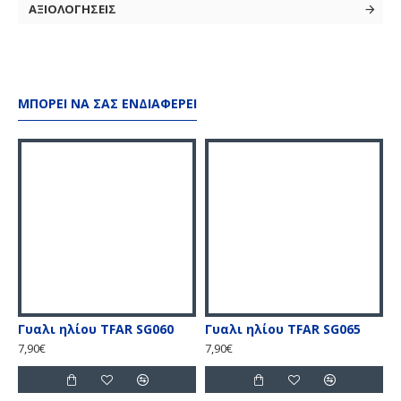
ΑΞΙΟΛΟΓΗΣΕΙΣ
Κουμπάκι που κλείνει για μεγαλύτερη ασφάλεια
ΜΠΟΡΕΊ ΝΑ ΣΑΣ ΕΝΔΙΑΦΈΡΕΙ
Γυαλι ηλίου TFAR SG060
Γυαλι ηλίου TFAR SG065
7,90€
7,90€
7