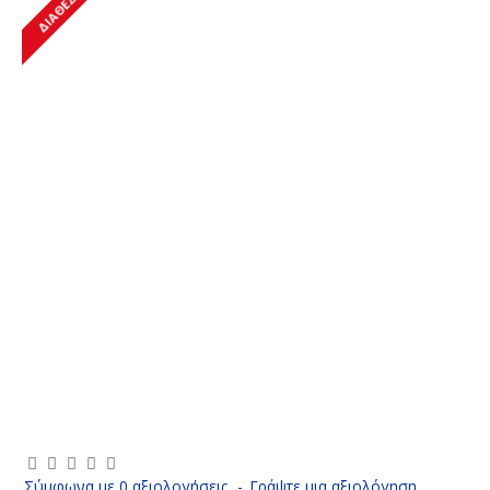
ΔΙΑΘΈΣΙΜΟ
Σύμφωνα με 0 αξιολογήσεις.
-
Γράψτε μια αξιολόγηση