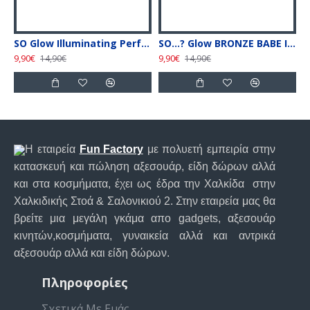
SO Glow Illuminating Perfume Mist Stardust 140ml
SO...? Glow BRONZE BABE Illuminating Perfume Mist 140ml
9,90€
9,90€
9
14,90€
14,90€
Η εταιρεία
Fun Factory
με πολυετή εμπειρία στην
κατασκευή και πώληση αξεσουάρ, είδη δώρων αλλά
και στα κοσμήματα, έχει ως έδρα την Χαλκίδα στην
Χαλκιδικής Στοά & Σαλονικιού 2. Στην εταιρεία μας θα
βρείτε μια μεγάλη γκάμα απο gadgets, αξεσουάρ
κινητών,κοσμήματα, γυναικεία αλλά και αντρικά
αξεσουάρ αλλά και είδη δώρων.
Πληροφορίες
Σχετικά Με Εμάς