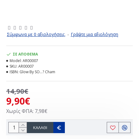
Σύμφωνα με 0 αξιολογήσεις.
-
Γράψτε μια αξιολόγηση
ΣΕ ΑΠΌΘΕΜΑ
Model:
AR00007
SKU:
AR00007
ISBN:
Glow By SO…? Cham
14,90€
9,90€
Χωρίς ΦΠΑ: 7,98€
ΚΑΛΆΘΙ